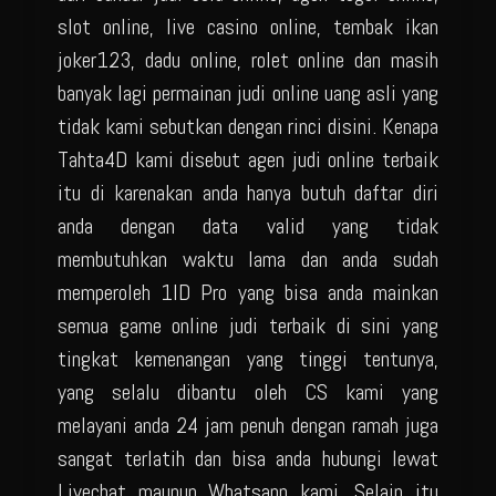
slot online, live casino online, tembak ikan
joker123, dadu online, rolet online dan masih
banyak lagi permainan judi online uang asli yang
tidak kami sebutkan dengan rinci disini. Kenapa
Tahta4D kami disebut agen judi online terbaik
itu di karenakan anda hanya butuh daftar diri
anda dengan data valid yang tidak
membutuhkan waktu lama dan anda sudah
memperoleh 1ID Pro yang bisa anda mainkan
semua game online judi terbaik di sini yang
tingkat kemenangan yang tinggi tentunya,
yang selalu dibantu oleh CS kami yang
melayani anda 24 jam penuh dengan ramah juga
sangat terlatih dan bisa anda hubungi lewat
Livechat maupun Whatsapp kami. Selain itu