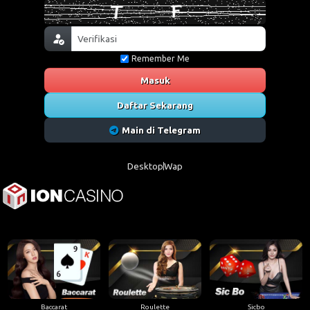
Remember Me
Masuk
Daftar Sekarang
Main di Telegram
Desktop
Wap
Baccarat
Roulette
Sicbo