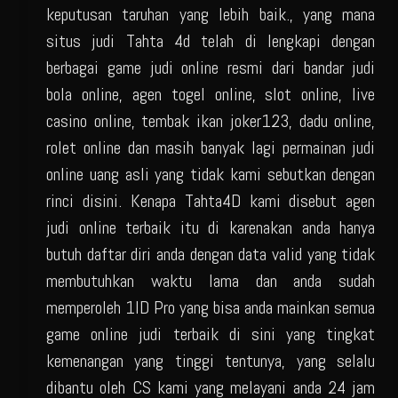
keputusan taruhan yang lebih baik., yang mana
situs judi Tahta 4d telah di lengkapi dengan
berbagai game judi online resmi dari bandar judi
bola online, agen togel online, slot online, live
casino online, tembak ikan joker123, dadu online,
rolet online dan masih banyak lagi permainan judi
online uang asli yang tidak kami sebutkan dengan
rinci disini. Kenapa Tahta4D kami disebut agen
judi online terbaik itu di karenakan anda hanya
butuh daftar diri anda dengan data valid yang tidak
membutuhkan waktu lama dan anda sudah
memperoleh 1ID Pro yang bisa anda mainkan semua
game online judi terbaik di sini yang tingkat
kemenangan yang tinggi tentunya, yang selalu
dibantu oleh CS kami yang melayani anda 24 jam