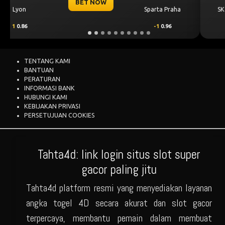
BET NOW
SK Sturm Graz
Fenerbahce
-0.5
0.95
0.5
0.87
TENTANG KAMI
BANTUAN
PERATURAN
INFORMASI BANK
HUBUNGI KAMI
KEBIJAKAN PRIVASI
PERSETUJUAN COOKIES
Tahta4d: link login situs slot super
gacor paling jitu
Tahta4d
platform resmi yang menyediakan layanan
angka togel 4D secara akurat dan slot gacor
terpercaya, membantu pemain dalam membuat