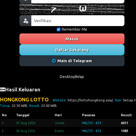
Remember Me
Masuk
Daftar Sekarang
Main di Telegram
Desktop
Wap
Hasil Keluaran
HONGKONG LOTTO
Website:
https://lottohongkong.asia/
, Hari:
Setiap H
Tutup:
22:30 WIB
, Result:
23:00 WIB
No
Tanggal
Hari
Pasaran
Result
1
07 Aug 2026
Jumat
HKLTO - 675
6011
2
06 Aug 2026
Kamis
HKLTO - 674
1083