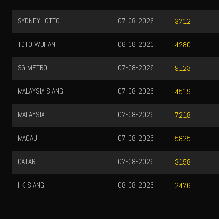
SYDNEY LOTTO
07-08-2026
3712
TOTO WUHAN
08-08-2026
4280
SG METRO
07-08-2026
9123
MALAYSIA SIANG
07-08-2026
4519
MALAYSIA
07-08-2026
7218
MACAU
07-08-2026
5825
QATAR
07-08-2026
3158
HK SIANG
08-08-2026
2476