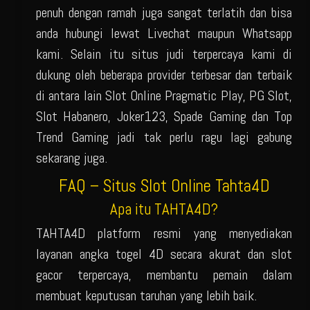
penuh dengan ramah juga sangat terlatih dan bisa
anda hubungi lewat Livechat maupun Whatsapp
kami. Selain itu situs judi terpercaya kami di
dukung oleh beberapa provider terbesar dan terbaik
di antara lain Slot Online Pragmatic Play, PG Slot,
Slot Habanero, Joker123, Spade Gaming dan Top
Trend Gaming jadi tak perlu ragu lagi gabung
sekarang juga.
FAQ – Situs Slot Online Tahta4D
Apa itu TAHTA4D?
TAHTA4D platform resmi yang menyediakan
layanan angka togel 4D secara akurat dan slot
gacor terpercaya, membantu pemain dalam
membuat keputusan taruhan yang lebih baik.