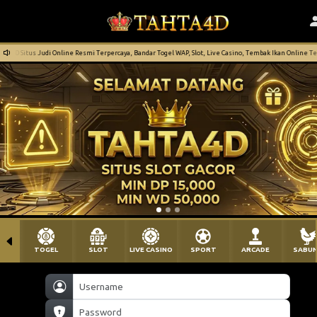
 Situs Judi Online Resmi Terpercaya, Bandar Togel WAP, Slot, Live Casino, Tembak Ikan Online Teram
TOGEL
SLOT
LIVE CASINO
SPORT
ARCADE
SABU