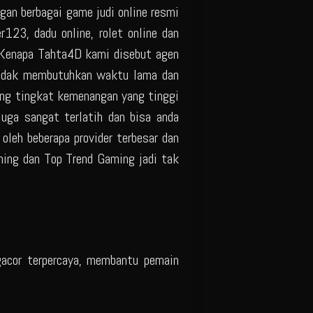
gan berbagai game judi online resmi
er123, dadu online, rolet online dan
i. Kenapa Tahta4D kami disebut agen
Monkey
FaFaFa2
g tidak membutuhkan waktu lama dan
ang tingkat kemenangan yang tinggi
uga sangat terlatih dan bisa anda
oleh beberapa provider terbesar dan
ming dan Top Trend Gaming jadi tak
Mon Go
Jungle King
acor terpercaya, membantu pemain
ortune
ZEUS