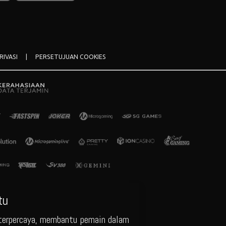
RIVASI
|
PERSETUJUAN COOKIES
omber
Sugar Party
nther
Mr Chu Tycoon
tu
 terpercaya, membantu pemain dalam