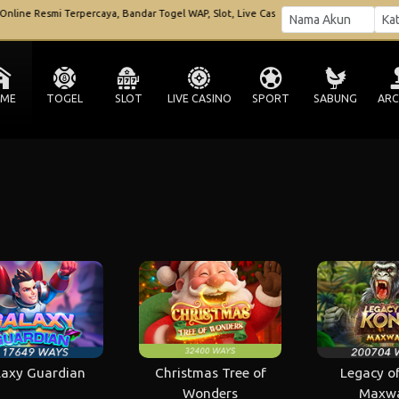
Resmi Terpercaya, Bandar Togel WAP, Slot, Live Casino, Tembak Ikan Online Teraman
ME
TOGEL
SLOT
LIVE CASINO
SPORT
SABUNG
ARC
laxy Guardian
Christmas Tree of
Legacy o
Wonders
Maxw