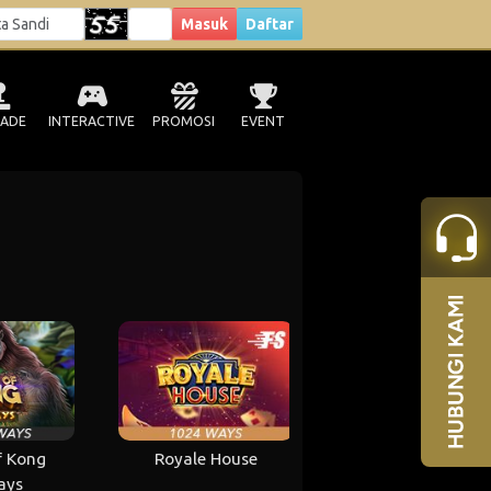
 dan Terpercaya dengan Proses Tercepat
Selamat Datang di Tahta4D Si
Masuk
Daftar
ADE
INTERACTIVE
PROMOSI
EVENT
f Kong
Royale House
ays