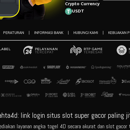
Crypto Currency
USDT
PERATURAN
|
INFORMASI BANK
|
HUBUNGI KAMI
|
KEBIJAKAN P
pace Crasher
Rabbit Riches
Crazy B
gar Bonanza
Triple Panda
Gold Pa
ahta4d: link login situs slot super gacor paling ji
diakan layanan angka togel 4D secara akurat dan slot gacor