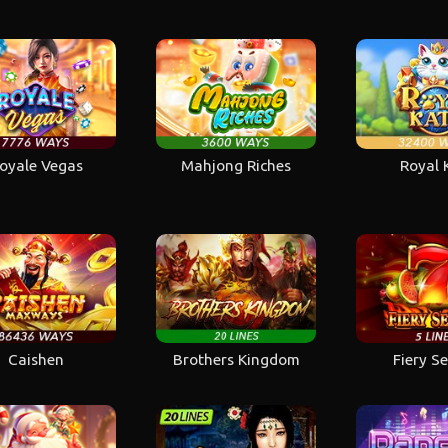
oyale Vegas
Mahjong Riches
Royal 
Caishen
Brothers Kingdom
Fiery S