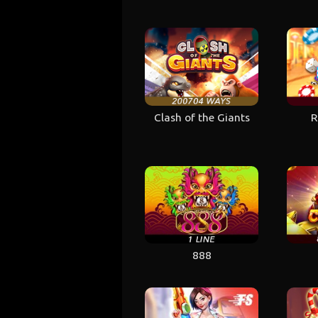
Clash of the Giants
R
888