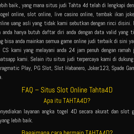
ih baik., yang mana situs judi Tahta 4d telah di lengkapi den
togel online, slot online, live casino online, tembak ikan jok
nline uang asli yang tidak kami sebutkan dengan rinci disin
Golden 
FaFaFa
Ho Yeah Monkey
kan anda hanya butuh daftar diri anda dengan data valid yan
g bisa anda mainkan semua game online judi terbaik di sini y
eh CS kami yang melayani anda 24 jam penuh dengan ramah j
sapp kami. Selain itu situs judi terpercaya kami di dukung 
e Pragmatic Play, PG Slot, Slot Habanero, Joker123, Spade Ga
rincess Wang
Baby Cai Shen
Pocket 
a.
FAQ – Situs Slot Online Tahta4D
Apa itu TAHTA4D?
yediakan layanan angka togel 4D secara akurat dan slot g
ang lebih baik.
First Love
Lucky Koi
Highway F
Bagaimana cara bermain TAHTA4D?