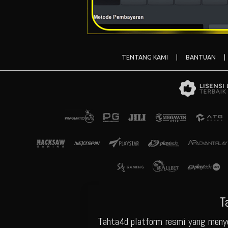
TENTANG KAMI
|
BANTUAN
|
Farmland Frenzy
S
Maxways
Candy Candy
Su
T
Tahta4d
platform resmi yang menye